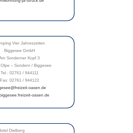
enwohnung-ja-struck.de
mping Vier Jahreszeiten
Biggesee GmbH
Am Sonderner Kopf 3
Olpe – Sondern / Biggesee
Tel.: 02761 / 944111
Fax: 02761 / 944122
gesee@freizeit-oasen.de
iggesee.freizeit-oasen.de
otel Dielberg