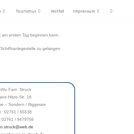
e
Tourismus
Notfall
Impressum
rt am ersten Tag beginnen kann.
Schiffsanlegestelle zu gelangen.
eWo Fam. Struck
anz-Hitze-Str. 18
e – Sondern / Biggesee
l.: 02761 / 65538
:02761 / 9479756
wo.struck@web.de