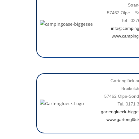
Stra
57462 Olpe – S
Tel.: 02
info@campin
www.camping
Gartenglück 
Breikelc
57462 Olpe-Sond
Tel. 0171 
gartenglueck-bigge
www.gartenglüc