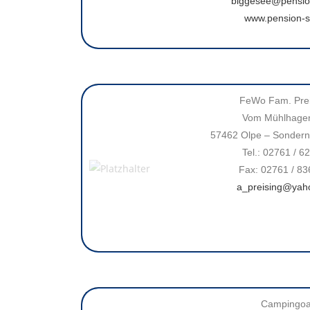
biggesee@pensio
www.pension-s
FeWo Fam. Prei
Vom Mühlhage
57462 Olpe – Sondern
Tel.: 02761 / 6
Fax: 02761 / 8
a_preising@yah
Campingoa