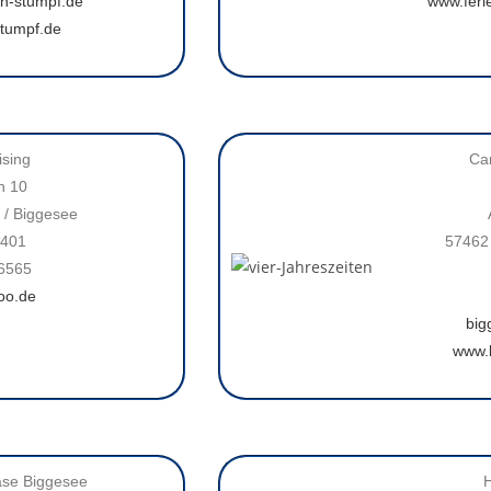
n-stumpf.de
www.feri
tumpf.de
sing
Ca
n 10
 / Biggesee
2401
57462 
36565
oo.de
big
www.b
se Biggesee
H