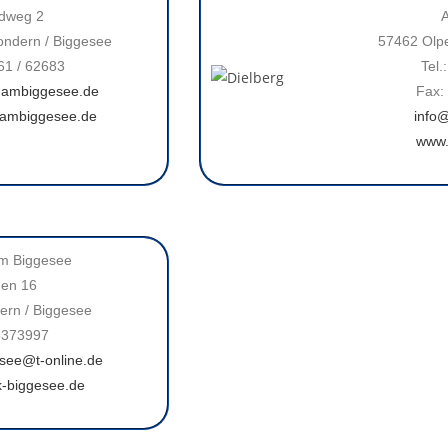
ndweg 2
A
ondern / Biggesee
57462 Olpe
761 / 62683
Tel.
gambiggesee.de
Fax:
ambiggesee.de
info@
www.
am Biggesee
hen 16
ern / Biggesee
3373997
see@t-online.de
k-biggesee.de