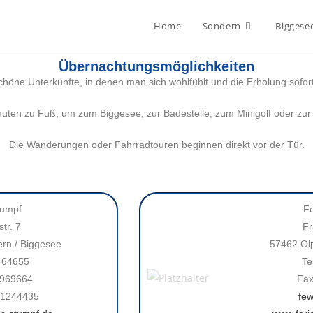
Home
Sondern
Biggese
Übernachtungsmöglichkeiten
schöne Unterkünfte, in denen man sich wohlfühlt und die Erholung sofo
nuten zu Fuß, um zum Biggesee, zur Badestelle, zum Minigolf oder zur 
Die Wanderungen oder Fahrradtouren beginnen direkt vor der Tür.
tumpf
F
tr. 7
Fr
rn / Biggesee
57462 Olp
/ 64655
Te
 969664
Fax
/ 1244435
fe